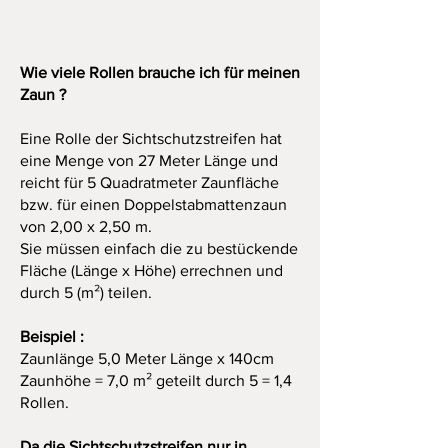
Endpreis zzgl.
Versandkosten
,
keine Ausweisung der
Mehrwertsteuer
Wie viele Rollen brauche ich für meinen
gemäß §19 UStG.
Zaun ?
Grundpreis: 2,55€ / 1 Meter
Material: 100% Polyester - Filz
Eine Rolle der Sichtschutzstreifen hat
Lieferzeit: 3-4 Werktage
eine Menge von 27 Meter Länge und
reicht für 5 Quadratmeter Zaunfläche
bzw. für einen Doppelstabmattenzaun
von 2,00 x 2,50 m.
Sie müssen einfach die zu bestückende
Fläche (Länge x Höhe) errechnen und
durch 5 (m²) teilen.
Beispiel :
Zaunlänge 5,0 Meter Länge x 140cm
Zaunhöhe = 7,0 m² geteilt durch 5 = 1,4
Rollen.
Da die Sichtschutzstreifen nur in